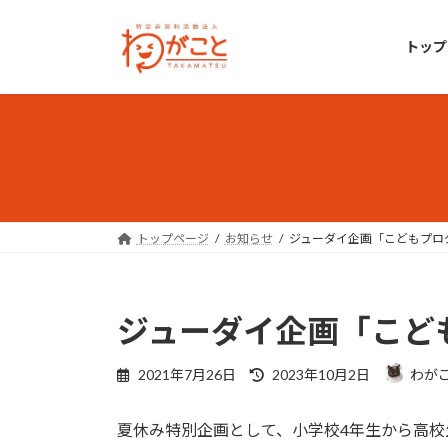
コ
ナ
ン
ビ
トップ
テ
ゲ
ン
ー
ツ
シ
へ
ョ
ス
ン
キ
に
ッ
移
プ
動
トップページ
お知らせ
ジューダイ企画「こどもプロ
ジューダイ企画「こど
最
2021年7月26日
2023年10月2日
わがこ
終
更
夏休み特別企画として、小学校4年生から高
新