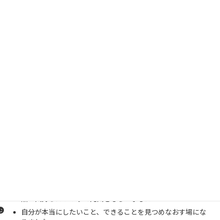
参加者の感想
楽しい時間で色々と気づきがあった
いろいろな方と知り合えた
自分がしたいことが明確になりました
いつもなら出会わないような人と出会って、自分の思いや活動
を共有できた
視点を変えてみると、モノの見方は変わるということを改めて
感じました
考え方の整理ができた。専門性や枠組みが時に足かせになる
ということが気づきだった
漠然としていた「地域づくり」のイメージが変わった。私の
ちょっとした行動でも役に立てるかもと思った。
地域や自分事に関心を持つことがスタートだと思った
熱い気持ちたっぷりで元気をもらいました
自分が本当にしたいこと、できることを見つめなおす場にな